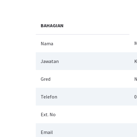
BAHAGIAN
M
Nama
Jawatan
K
Gred
N
Telefon
0
Ext. No
Email