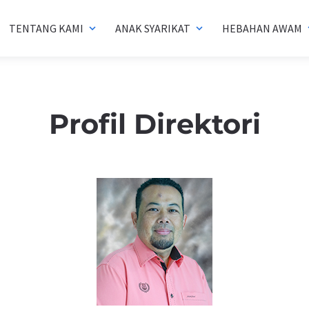
TENTANG KAMI
ANAK SYARIKAT
HEBAHAN AWAM
expand_more
expand_more
exp
Profil Direktori